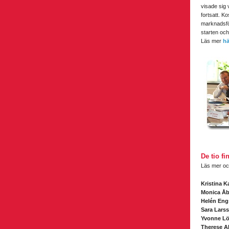
visade sig 
fortsatt. K
marknadsför
starten och
Läs mer
hä
De tio fi
Läs mer oc
Kristina K
Monica Åb
Helén Eng
Sara Lars
Yvonne L
Therese A