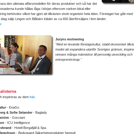
vara den ultimata affärsmodellen för deras produkter och så har det
ostnaderna kunde hållas låga i början eftersom varken lokal eller
ing behövdes vilket har gjort att tillväxten skett organiskt hela tiden. Företaget har gått med
 idag säljs Lingon och Blåbärs kläder av ca 650 återförsäljare i fem länder.
r
Juryns motivering
"Med en levande företagskultur, stabil ekonomisk tillvä
modet att expandera utanför Sveriges gränser, inspire
vinnare många människor till personlig utveckling och
entreprenörskap."
nalisterna
h inspireras av dem
här.
allur
- EnaGo
erg & Sofie Selander
- Baglady
ström
- Gocciani
son
- ICU Intelligence
övbrand
- Hotell Borgafjäll & Spa
lbrechson
- Bodyguard Säkerhetsprodukter hemsdi