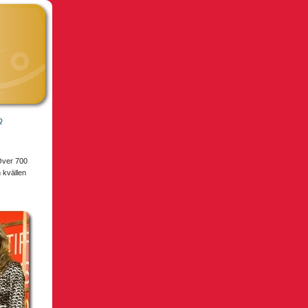
Q
Över 700
n kvällen