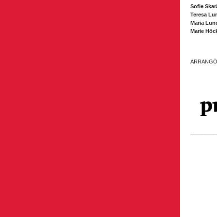
Sofie Ska
Teresa Lu
Maria Lun
Marie Höc
ARRANG
_________