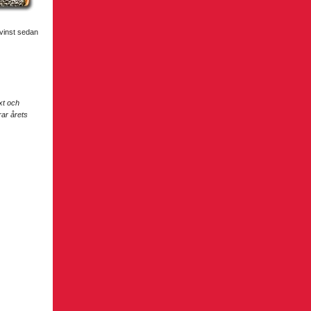
 vinst sedan
xt och
rar årets