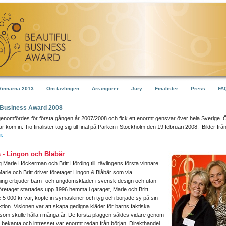
Vinnarna 2013
Om tävlingen
Arrangörer
Jury
Finalister
Press
FA
l Business Award 2008
genomfördes för första gången år 2007/2008 och fick ett enormt gensvar över hela Sverige. 
r kom in. Tio finalister tog sig till final på Parken i Stockholm den 19 februari 2008. Bilder frå
r.
 - Lingon och Blåbär
 Marie Höckerman och Britt Hörding till tävlingens första vinnare
arie och Britt driver företaget Lingon & Blåbär som via
ning erbjuder barn- och ungdomskläder i svensk design och utan
 Företaget startades upp 1996 hemma i garaget, Marie och Britt
 5 000 kr var, köpte in symaskiner och tyg och började sy på sin
ektion. Visionen var att skapa gedigna kläder för barns faktiska
om skulle hålla i många år. De första plaggen såldes vidare genom
bekanta och intresset var enormt redan från början. Direkthandel