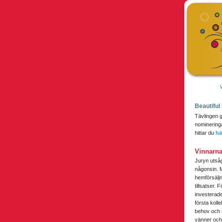
Beautifu
Tävlingen 
nomineringa
hittar du
hä
Vinnarna
Juryn utsåg
någonsin. M
hemförsälj
tillsatser.
investerade
första koll
behov och s
vänner och 