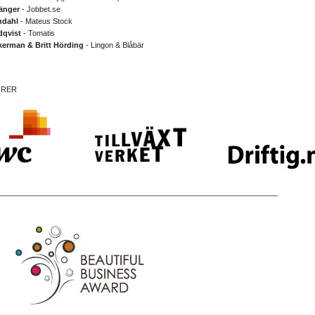
ränger
- Jobbet.se
ndahl
- Mateus Stock
dqvist
- Tomatis
kerman & Britt Hörding
- Lingon & Blåbär
ÖRER
__________________________________________________________________